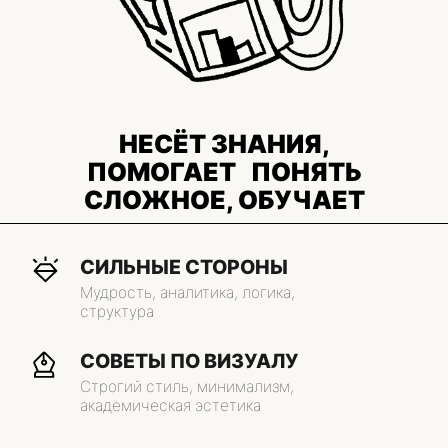
СЛОЖНОЕ, ОБУЧАЕТ
СИЛЬНЫЕ СТОРОНЫ
Мудрость, аналитика, логика,
структура
СОВЕТЫ ПО ВИЗУАЛУ
Строгий стиль, минимализм,
академическая эстетика
БРЕНДЫ
Google, Harvard, BBC, TED
Мудрец стремится к истине, знанию
и пониманию мира. Он анализирует, задаёт
вопросы и делится мудростью с другими.
Главная цель этого архетипа — обрести
просветление и помочь другим найти
ответы. Он боится заблуждений
и дезинформации.