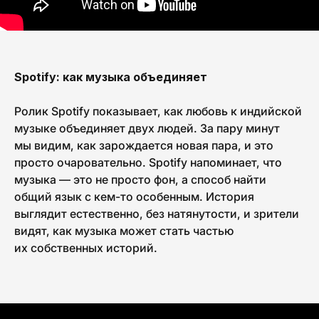
Spotify: как музыка объединяет
PICKLES TEAM
Ролик Spotify показывает, как любовь к индийской
музыке объединяет двух людей. За пару минут
Давай дружить!
мы видим, как зарождается новая пара, и это
просто очаровательно. Spotify напоминает, что
Мы делимся новостями, идеями
и историями, которые вдохновляют.
музыка — это не просто фон, а способ найти
Никакого спама — только то, что
общий язык с кем-то особенным. История
действительно интересно. Подпишись,
чтобы быть с нами на одной волне!
выглядит естественно, без натянутости, и зрители
видят, как музыка может стать частью
их собственных историй.