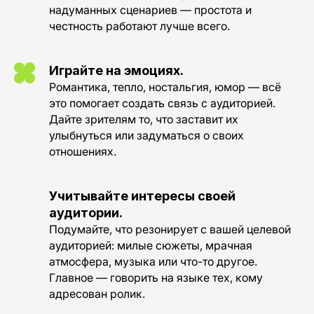
надуманных сценариев — простота и
TELEGRAM
BEHANCE
честность работают лучше всего.
+998 (99) 497-05-98 🇺🇿
+7 981 698 02 86 🇷🇺
Играйте на эмоциях.
Романтика, тепло, ностальгия, юмор — всё
PICK YOUR
2026 PICKLES.TEAM
OWN BRAND
(С) ALL RIGHTS RESERVED
это помогает создать связь с аудиторией.
Дайте зрителям то, что заставит их
улыбнуться или задуматься о своих
отношениях.
Учитывайте интересы своей
аудитории.
Политика конфиденциальности
Подумайте, что резонирует с вашей целевой
аудиторией: милые сюжеты, мрачная
атмосфера, музыка или что-то другое.
Главное — говорить на языке тех, кому
адресован ролик.