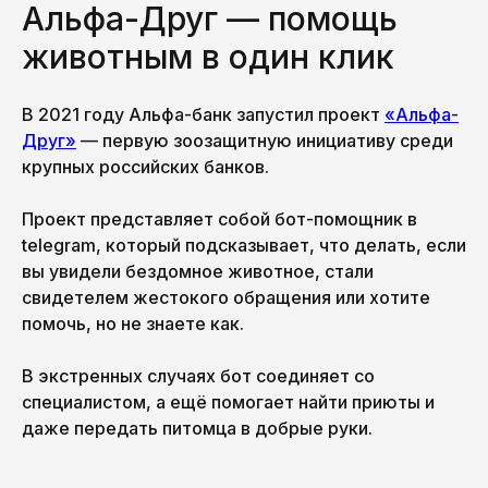
Альфа-Друг — помощь
чтобы быть с нами на одной волне!
животным в один клик
В 2021 году Альфа-банк запустил проект
«Альфа-
Друг»
— первую зоозащитную инициативу среди
крупных российских банков.
Проект представляет собой бот-помощник в
Ваша почта
telegram, который подсказывает, что делать, если
вы увидели бездомное животное, стали
свидетелем жестокого обращения или хотите
помочь, но не знаете как.
Подписаться на рассылку
В экстренных случаях бот соединяет со
специалистом, а ещё помогает найти приюты и
даже передать питомца в добрые руки.