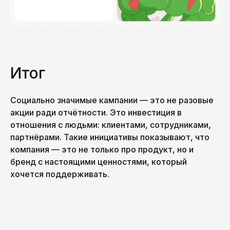
Итог
INSTAGRAM
INFO@PICKLES.TEAM
TELEGRAM
BEHANCE
Социально значимые кампании — это не разовые
акции ради отчётности. Это инвестиция в
+998 (99) 497-05-98 🇺🇿
+7 981 698 02 86 🇷🇺
отношения с людьми: клиентами, сотрудниками,
партнёрами. Такие инициативы показывают, что
компания — это не только про продукт, но и
PICK YOUR
2026 PICKLES.TEAM
OWN BRAND
(С) ALL RIGHTS RESERVED
бренд с настоящими ценностями, который
хочется поддерживать.