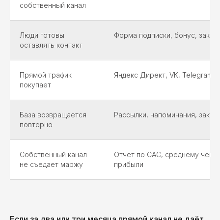
собственный канал
Люди готовы
Форма подписки, бонус, закры
оставлять контакт
Прямой трафик
Яндекс Директ, VK, Telegram A
покупает
База возвращается
Рассылки, напоминания, закры
повторно
Собственный канал
Отчёт по CAC, среднему чеку,
не съедает маржу
прибыли
Если за два или три месяца прямой канал не даёт