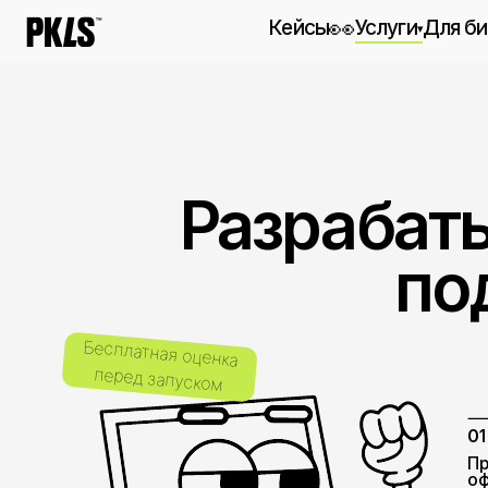
👀
Кейсы
Услуги
Для бизнеса
▾
Маркетинг-аутсо
Полный цикл маркети
работ
Перформанс-марк
Разрабатыв
Вдумчивый и эффекти
Дизайн
под 
От идеи до коммуник
Веб-разработка
Полный цикл разрабо
Бесплатная оценка
Коммуникация
перед запуском
От SMM до креатива
01
Проектир
оформлен
выбрать и