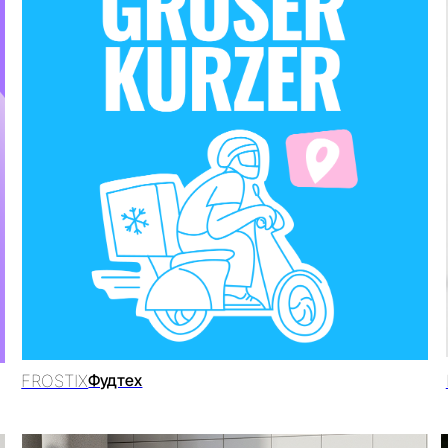
STIX
DRIVO
Фудтех
Каршер