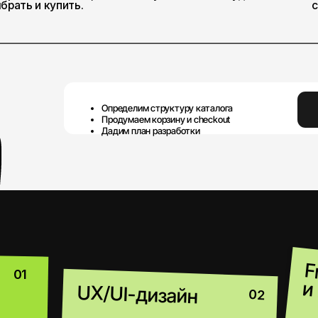
Определим структуру каталога
Оставить зая
Продумaем корзину и checkout
Дадим план разработки
Frontend
и backend
UX/UI-дизайн
02