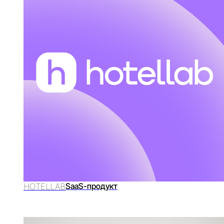
HOTELLAB
SaaS-продукт
FRO