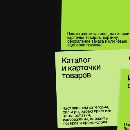
Проектируем каталог, категории,
карточки товаров, корзину,
оформление заказа и ключевые
сценарии покупки.
Каталог
04
и карточки
товаров
Инте
с уч
Настраиваем категории,
фильтры, характеристики,
цены, остатки,
изображения, варианты
товаров и промо-блоки.
Подключаем учет, CRM, склад, платежные системы, доставку, email, Telegram и другие нужные сервисы.