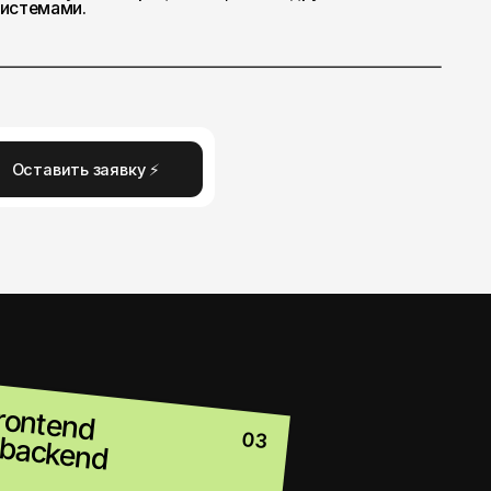
вку ⚡
03