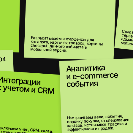
Создаём пользовател
серверную логику, б
админ-панель и осно
Разрабатываем интерфейсы для
каталога, карточек товаров, корзины,
checkout, личного кабинета и
магазина.
мобильной версии.
Аналитика
06
и e-commerce
грации
события
05
етом и CRM
Настраиваем цели, события,
воронку покупки, отслеживание
Пр
заказов, источников трафика и
эффективности продаж.
доставку