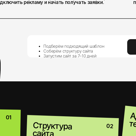
Подберём подходящий шаблон
Оставить зая
Соберём структуру сайта
Запустим сайт за 7–10 дней
Адаптаци
текстов
Структура
02
сайта