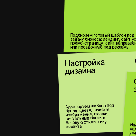
Подбираем готовый шаблон под
задачу бизнеса: лендинг, сайт услуги,
промо-страницу, сайт направления
или посадочную под рекламу.
Настройка
04
дизайна
Фор
заяв
Адаптируем шаблон под
бренд: цвета, шрифты,
изображения, иконки,
визуальные блоки и
базовую стилистику
Настраиваем формы
уведомле
проекта.
уведомления или передачу заявок в CRM, если это нужно проекту.