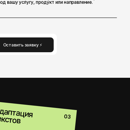
вку ⚡
я
03