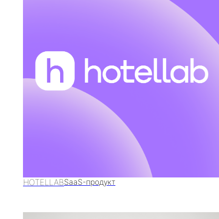
HOTELLAB
SaaS-продукт
FRO