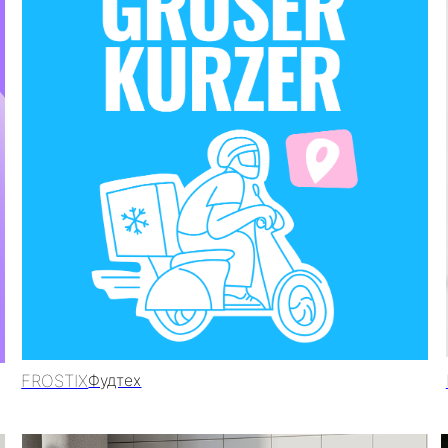
STIX
DRIVO
Фудтех
Каршер