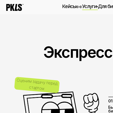
👀
Кейсы
Услуги
Для бизнеса
▾
Маркетинг-аутсо
Полный цикл маркет
работ
Перформанс-марк
Экспресс-р
Вдумчивый и эффек
Дизайн
От идеи до коммуни
Веб-разработка
Полный цикл разраб
Оценим задачу перед
Коммуникация
стартом
От SMM до креатива
01
Быстро с
бизнес м
подключи