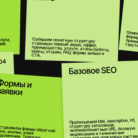
преимущества, блок
Собираем понятную структуру
страницы: первый экран, оффер,
преимущества, услуги, этапы работы,
кейсы, отзывы, FAQ, формы заявок и
Помогаем упаковать пр
формулируем оффер, оп
тексты для ключевых 
CTA.
Базовое SEO
06
мы и
05
ки
Прописываем title, description, H1,
структуру заголовков,
По
адап
 обратной связи, кнопки, email-
ния, Telegram-
человекопонятные URL, базовую
индексацию и технические
настройки для поисковых систем.
пу