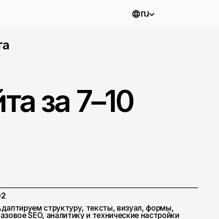
ru
а 7–10
уктуру, тексты, визуал, формы,
налитику и технические настройки
у, продукт или направление.