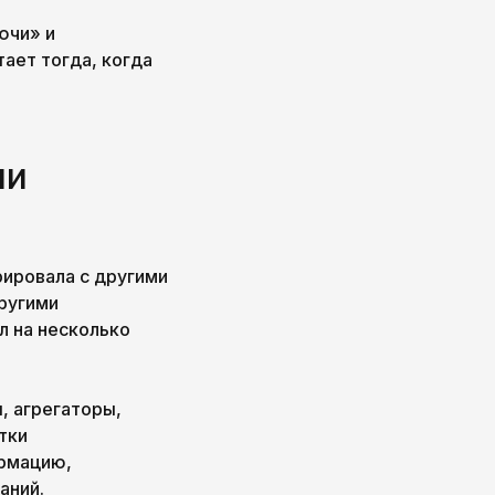
ючи» и
ает тогда, когда
ми
рировала с другими
другими
л на несколько
, агрегаторы,
тки
ормацию,
аний.