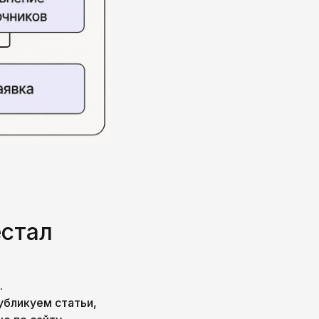
естал
.
убликуем статьи,