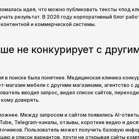
Сломалась идея, что можно публиковать тексты «под кл
чать результат. В 2026 году корпоративный блог работ
 контентной и коммерческой системы.
ьше не конкурирует с други
я в поиске была понятнее. Медицинская клиника конку
т-магазин мебели с другими магазинами, агентство с 
ователь вводил запрос, видел список сайтов, переходи
 кому доверять.
сложнее. Между запросом и сайтом появились AI-ответы
Tube, Telegram-каналы, отзывы, короткие видео и деся
точников. Пользователь может получить базовую инф
цию и список вариантов, почти не открывая сайты комп