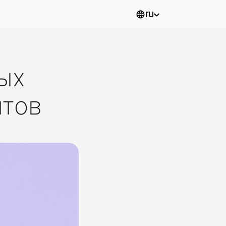
ru
ых
нтов