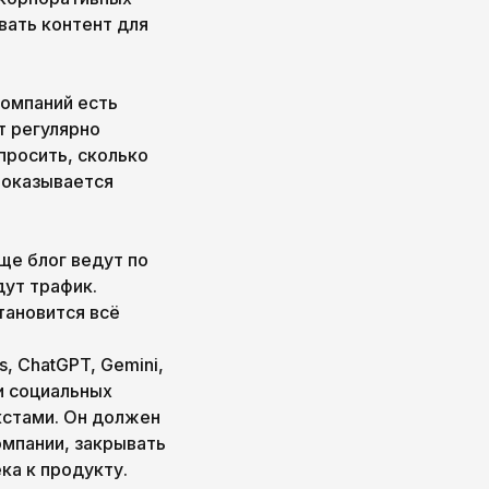
вать контент для
компаний есть
т регулярно
просить, сколько
о оказывается
ще блог ведут по
дут трафик.
тановится всё
, ChatGPT, Gemini,
 и социальных
кстами. Он должен
омпании, закрывать
ка к продукту.