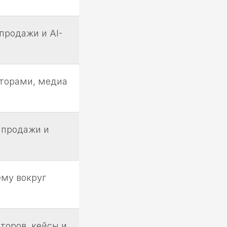
 продажи и AI-
аторами, медиа
, продажи и
ему вокруг
торов, кейсы и