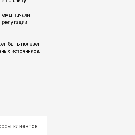
е по сайту.
стемы начали
и репутации
жен быть полезен
зных источников.
росы клиентов