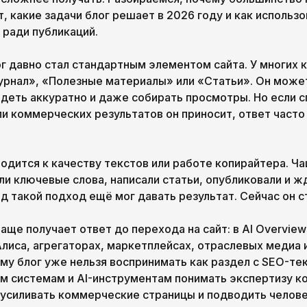
, какие задачи блог решает в 2026 году и как использо
е ради публикаций.
г давно стал стандартным элементом сайта. У многих 
урнал», «Полезные материалы» или «Статьи». Он може
ядеть аккуратно и даже собирать просмотры. Но если с
ли коммерческих результатов он приносит, ответ част
одится к качеству текстов или работе копирайтера. Ча
ли ключевые слова, написали статьи, опубликовали и ж
д такой подход ещё мог давать результат. Сейчас он с
аще получает ответ до перехода на сайт: в AI Overviews
 Алиса, агрегаторах, маркетплейсах, отраслевых медиа
му блог уже нельзя воспринимать как раздел с SEO-те
м системам и AI-инструментам понимать экспертизу к
 усиливать коммерческие страницы и подводить челове