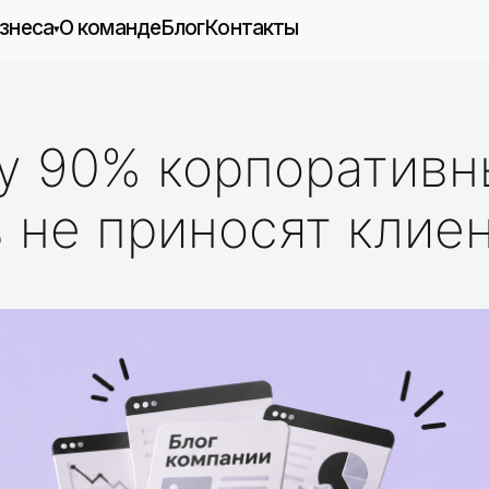
О команде
Блог
Контакты
▾
Международное привлечение
рс
клиентов
инговых
SEO-продвижение
SEO-аудит
у 90% корпоративн
етинг
›
Продвижение в нейросетях
тивный
Контекстная реклама
 не приносят клие
Таргетированная реклама
кации
Рекламный аудит
Продвижение приложений (ASO)
отки