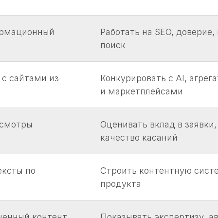
ормационный
Работать на SEO, доверие,
поиск
 с сайтами из
Конкурировать с AI, агрег
и маркетплейсами
осмотры
Оценивать вклад в заявки
качество касаний
ексты по
Строить контентную сист
продукта
ченный контент
Показывать экспертизу, ав