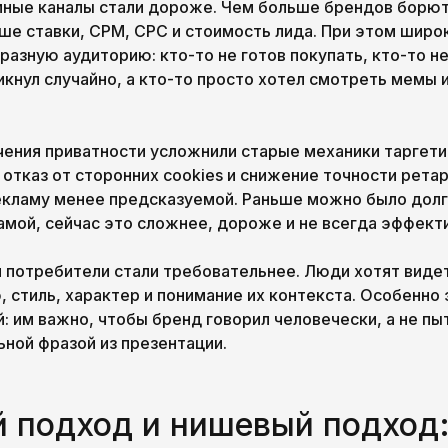
мные каналы стали дороже. Чем больше брендов борютс
ше ставки, CPM, CPC и стоимость лида. При этом широ
разную аудиторию: кто-то не готов покупать, кто-то н
икнул случайно, а кто-то просто хотел смотреть мемы и
ичения приватности усложнили старые механики таргети
 отказ от сторонних cookies и снижение точности рета
рекламу менее предсказуемой. Раньше можно было долг
амой, сейчас это сложнее, дороже и не всегда эффект
и потребители стали требовательнее. Люди хотят виде
, стиль, характер и понимание их контекста. Особенно 
: им важно, чтобы бренд говорил человечески, а не пы
ьной фразой из презентации.
 подход и нишевый подход: