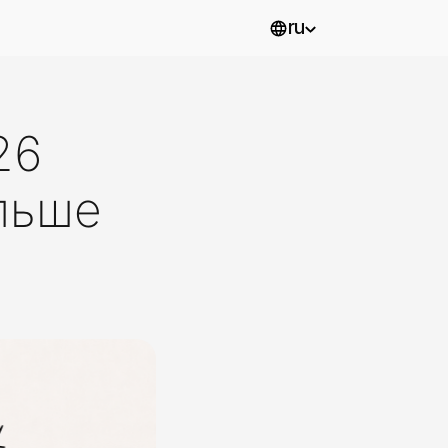
ru
26
льше