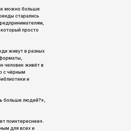
как можно больше
бренды старались
предпринимателям,
 который просто
юди живут в разных
 форматы,
ин человек живёт в
гр с чёрным
библиотеки и
ть больше людей?»,
гет поинтереснее».
ным для всех и