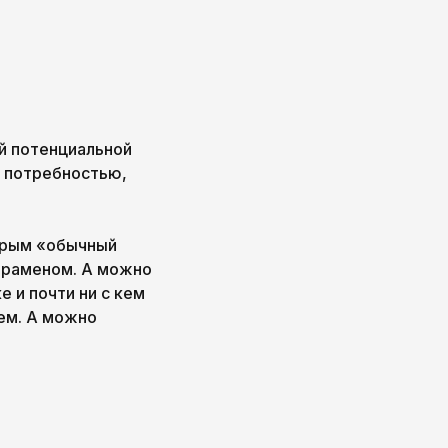
й потенциальной
й потребностью,
орым «обычный
 раменом. А можно
е и почти ни с кем
ем. А можно