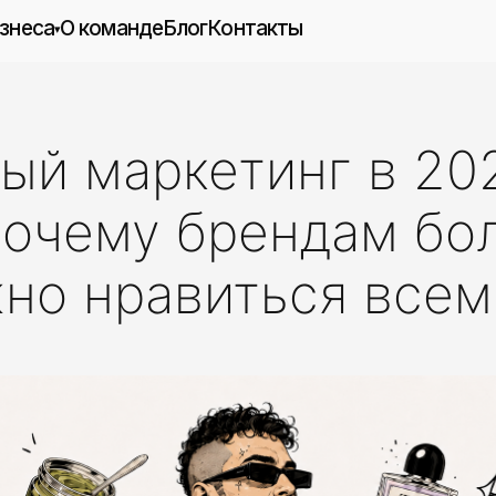
О команде
Блог
Контакты
▾
Международное привлечение
рс
клиентов
инговых
SEO-продвижение
SEO-аудит
ый маркетинг в 20
етинг
›
Продвижение в нейросетях
тивный
Контекстная реклама
 почему брендам бо
Таргетированная реклама
кации
Рекламный аудит
Продвижение приложений (ASO)
жно нравиться всем
отки