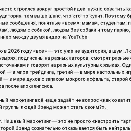
часто строился вокруг простой идеи: нужно охватить 
удитория, тем выше шанс, что кто-то купит. Поэтому 
ные сообщения, понятные «всем»: мамам, студентам, 
ам, людям с собакой, людям без собаки и тому парню,
аннер между двумя видео на YouTube.
о в 2026 году «все» — это уже не аудитория, а шум. Л
зырях, подписаны на разных авторов, смотрят разные
сточникам и говорят на разных культурных языках. Од
рой — в мире трейдинга, третий — в мире настольных и
 — в мире духов с запахом мокрого асфальта, старой 
а после апокалипсиса.
ый маркетинг всё чаще задаёт не вопрос «как охвати
ой группы людей бренд может стать своим?».
г. Нишевый маркетинг — это не просто «настроить тар
которой бренд сознательно отказывается быть нейтраль