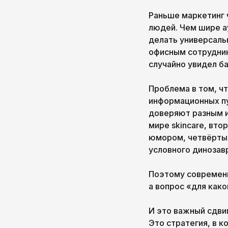
Раньше маркетинг 
людей. Чем шире а
делать универсаль
офисным сотрудник
случайно увидел б
Проблема в том, чт
информационных пу
доверяют разным и
мире skincare, вто
юмором, четвёртый
условного динозавр
Поэтому современн
а вопрос «для как
И это важный сдви
Это стратегия, в 