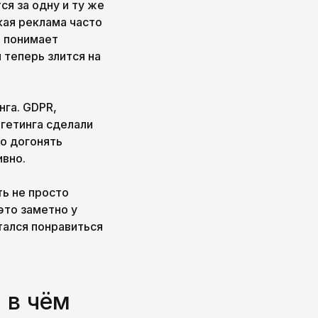
я за одну и ту же
кая реклама часто
е понимает
 теперь злится на
нга. GDPR,
ргетинга сделали
о догонять
ивно.
ть не просто
это заметно у
тался понравиться
 в чём