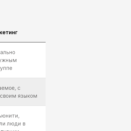
кетинг
ально
нужным
руппе
аемое, с
 своим языком
ьюнити,
ли люди в