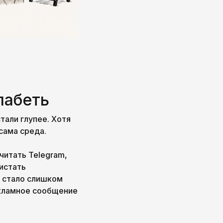
лабеть
тали глупее. Хотя
 сама среда.
читать Telegram,
истать
а стало слишком
екламное сообщение