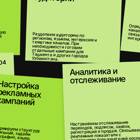
Определяем релевант
Разделяем аудиторию по
регионам, языкам, интересам и
тематике каналов. При
необходимости готовим
отдельные кампании для
Ташкента и других городов
интересами потенциал
Узбекистана.
Аналитика и
06
отслеживание
ройка
амных
05
аний
Настраиваем отслеживание
Оц
подп
переходов, подписок, заявок,
 структуру
й, задаём
ю, языки,
имиты и UTM-разметку.
регистраций и продаж. Связываем
рекламные показатели с
действиями пользователей после
ма
клика.