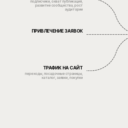
Собираем р
НАШ ПОДХОД
продукта, я
целевого д