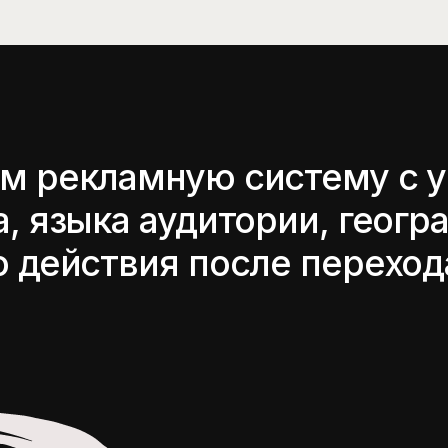
01
Изучаем бизнес, предложение, конкур
текущие точки контакта. Проверяем ка
или другую посадочную страницу пер
трафика.
02
Сегментируем аудиторию по географии
тематикам и интересам. Готовим отд
офферы и объявления для разных груп
пользователей.
03