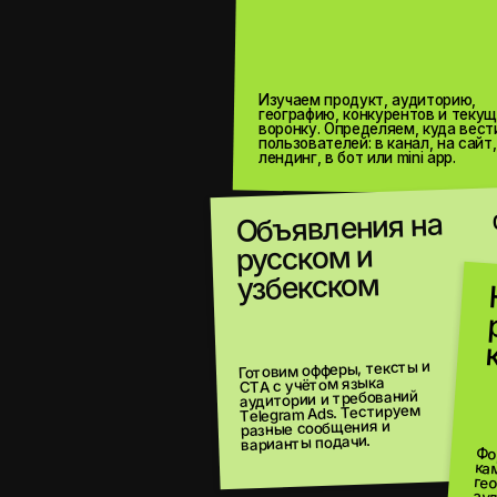
воронку. Определяем, куда вести
пользователей: в канал, на сайт,
лендинг, в бот или mini app.
Объявления на
04
русском и
узбекском
Наст
рекл
камп
Готовим офферы, тексты и
CTA с учётом языка
аудитории и требований
Telegram Ads. Тестируем
разные сообщения и
варианты подачи.
Формируем
кампани
географи
аудитории, ставки, л
Сопровождаем прохождение модерации.