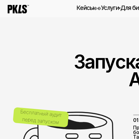
👀
Кейсы
Услуги
Для бизнеса
▾
Маркетинг-аутсо
Полный цикл маркет
работ
Перформанс-марк
Запускае
Вдумчивый и эффек
Дизайн
Ad
От идеи до коммуни
Веб-разработка
Полный цикл разраб
Коммуникация
От SMM до креатива
Бесплатный аудит
перед запуском
01
Продвига
боты и di
Ташкента