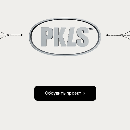
екламную систему с учётом
зыка аудитории, географии и
ействия после перехода.