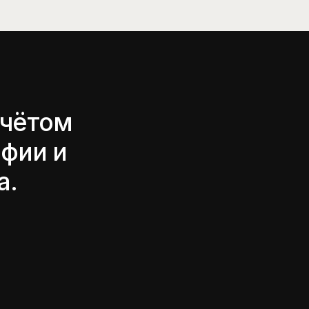
ентов и
нал, сайт, бот
ед запуском
, языкам,
ельные
п