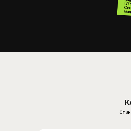
КАК З
От анализа за
объя