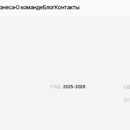
О команде
Блог
Контакты
▾
Международное привлечение
рс
клиентов
инговых
SEO-продвижение
SEO-аудит
етинг
›
Продвижение в нейросетях
тивный
Контекстная реклама
Таргетированная реклама
кации
Рекламный аудит
Продвижение приложений (ASO)
отки
ГОД:
2025-2026
СДЕЛАЛИ:
strat
marke
СТЕК:
Shopi
Ads, 