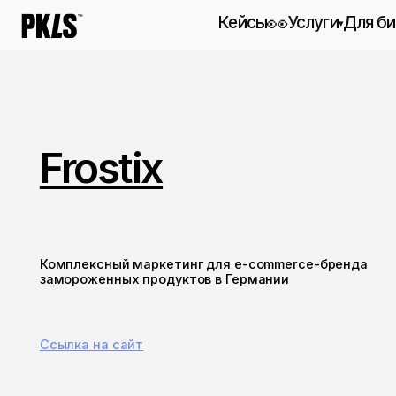
👀
Кейсы
Услуги
Для бизнеса
▾
Маркетинг-аутсо
Полный цикл маркет
работ
Перформанс-марк
Frostix
Вдумчивый и эффек
Дизайн
От идеи до коммуни
Веб-разработка
Полный цикл разраб
Комплексный маркетинг для e-commerce-бренда
замороженных продуктов в Германии
Коммуникация
От SMM до креатива
Ссылка на сайт