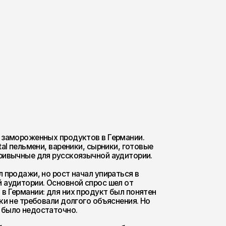
 продуктов в Германии.
вареники, сырники, готовые
русскоязычной аудитории.
рост начал упираться в
сновной спрос шел от
ля них продукт был понятен
ли долгого объяснения. Но
точно.
нговую систему: обновить
ирить рекламную воронку,
 CRM и аналитику. Отдельной
ля более широкой
зыках, контент, категории,
а в покупку.