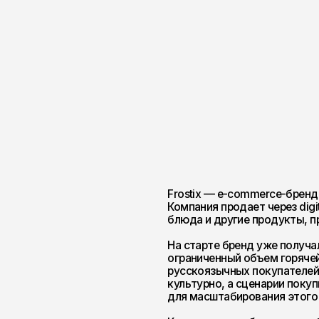
Frostix — e-commerce-бренд замороженных
Компания продает через digital пельмени, 
блюда и другие продукты, привычные для 
На старте бренд уже получал продажи, но 
ограниченный объем горячей аудитории. О
русскоязычных покупателей в Германии: д
культурно, а сценарии покупки не требова
для масштабирования этого было недоста
Клиенту нужно было пересобрать маркети
сайт, усилить визуальную упаковку, расш
запустить SEO и GEO, развить SMM, email,
задачей было сделать продукт понятнее д
аудитории в Германии: через сайт на трех я
сезонные предложения и новые точки вход