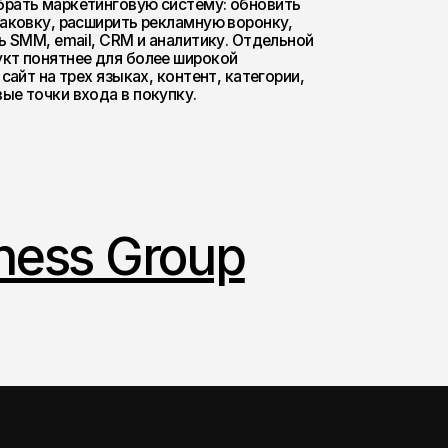
 Group
 🇷🇺
+998 (99) 497-05-98 🇺🇿
2026 PICKLES.TEAM