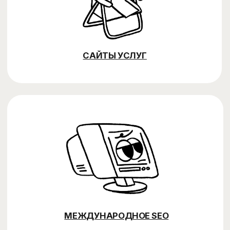
Нужно ли
дорабатывать сайт
для SEO?
Как понять, что SEO
работает?
Какие инструменты
вы используете?