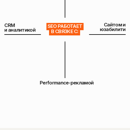
Аудит сайта, контента
и технического состояни
Исследование ЦА
и кластеризация запросов
Разработка стратегии роста
Контент, оптимизация,
link-building