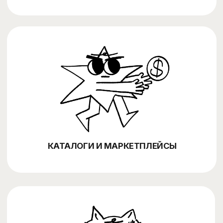
INSTAGRAM
INFO@PICKLES.TEAM
TELEGRAM
BEHANCE
+998 (99) 497-05-98
PICK YOUR
2026 PICKLES.TEAM
OWN BRAND
(С) ALL RIGHTS
RESERVED