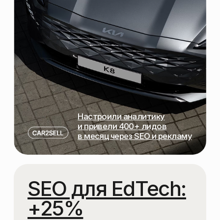
SEO → GEO / AI
Клиенты в Узбекистане ищут не
только в Google — они задают
вопросы ChatGPT, Gemini и
другим AI.
Мы делаем так, чтобы ваш
бренд появлялся в этих ответах
на русском и узбекском языках.
Проверяем, видит ли вас ChatGPT,
Gemini и другие нейросети
Дорабатываем контент, чтобы он
попадал в ответы нейросетей
Усиливаем бренд через внешние
источники и упоминания
в Узбекистане
Подробнее о GEO / AI 👀