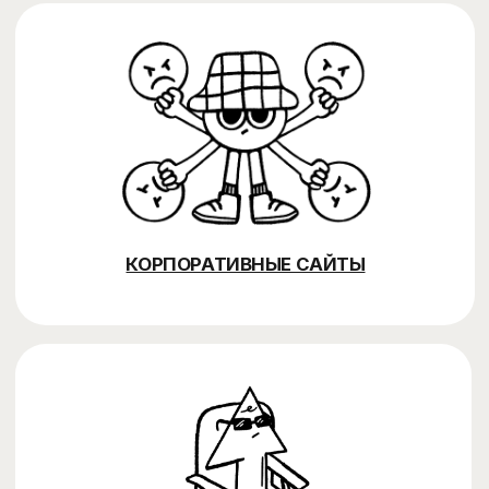
Как работает SEO в
Узбекистане?
Актуально ли SEO в
Узбекистане?
Сколько времени
занимает SEO-
продвижение?
Чем вы отличаетесь
от других SEO-
агентств в
Узбекистане?