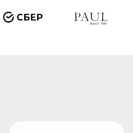
ОПТИМИЗАЦИЯ ПОД
ВЫДАЧУ В AI
С КАКИМИ САЙТАМИ
РАБОТАЕМ В SEO
Продвигаем интернет-магазины,
корпоративные сайты, сервисные проекты и
международные сайты с несколькими