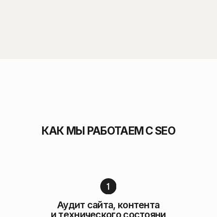
Увеличили органический
трафик за 6 месяцев
Настроили аналитику
и привели 400+ лидов
в месяц через SEO и рекламу
SEO для EdTech:
+25%