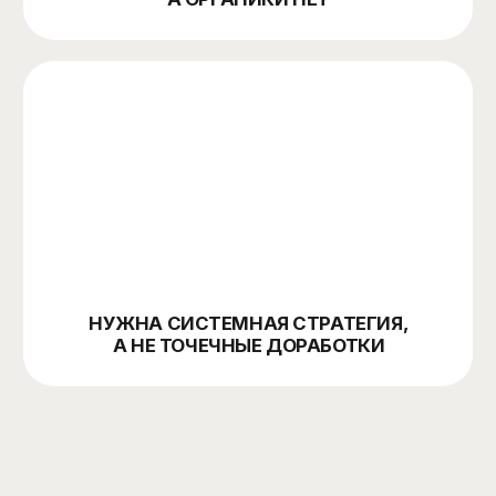
Сайтом и
CRM
SEO РАБОТАЕТ
юзабилити
и аналитикой
В СВЯЗКЕ С:
Performance-рекламой