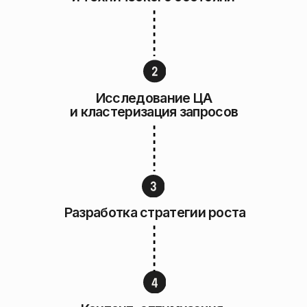
органического
трафика
Построили системную SEO-модель
для СберУниверситета: от
технической базы до роста заявок
по образовательным программам.