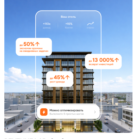
Строительство
UNITED ELITE GROUP
Все кейсы
ТЕХНОЛОГИИ
Используем востребованный стек разработки
и готовы подобрать индивидуальный под
конкретную задачу.
Фронтенд,
Бэкенд,
Интеграции,
Инфраструктура