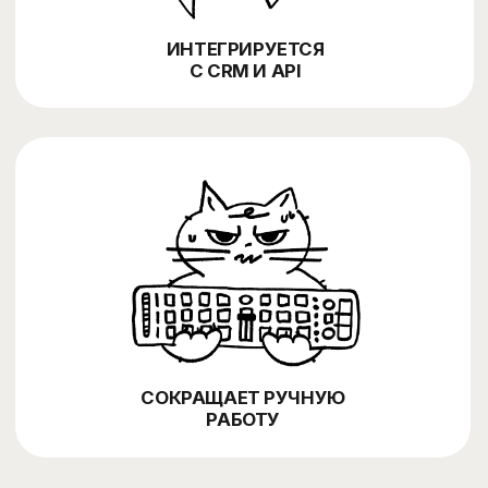
FROSTIX
Фудтех