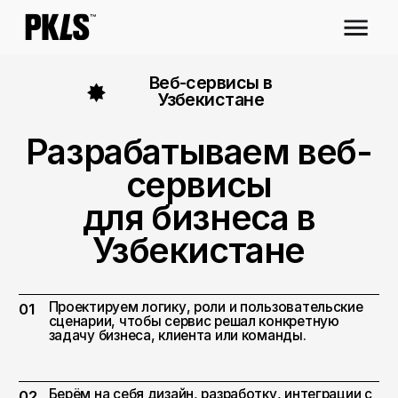
Веб-сервисы в
Узбекистане
Разрабатываем веб-
Разра
сервисы
для бизнеса в
дл
Узбекистане
У
Проектируем логику, роли и пользовательские
01
сценарии, чтобы сервис решал конкретную
задачу бизнеса, клиента или команды.
Берём на себя дизайн, разработку, интеграции с
02
CRM, Telegram, платёжными системами и запуск
веб-продукта для рынка Узбекистана.
Оставить заявку ⚡