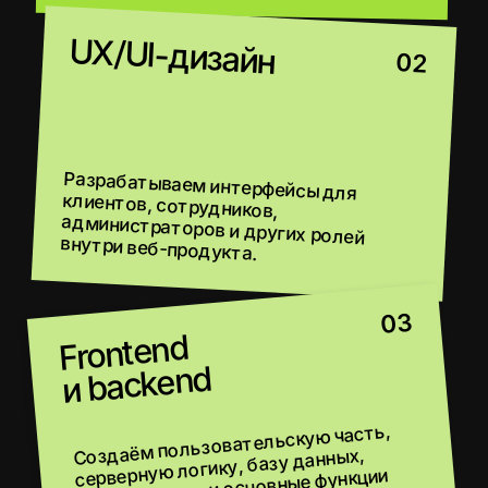
Личный кабинет
04
или портал
Собираем интерфейсы для заявок, документов, статусов, уведомлений, истории действий и нужных разделов.
05
Интеграции
и API
Подключаем CRM, Telegram,
платежные системы, email, внешние
сервисы, внутренние базы и другие
источники данных.
06
Данные
и аналитика