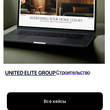
Готовая или упрощённая
структура сайта
Базовый дизайн на основе
выбранного визуального
направления
Разработка на Tilda, Webflow или
WordPress
Адаптация под мобильные
устройства
Подключение форм заявок и
базовой аналитики
Базовая SEO-настройка перед
запуском
Срок: от 5 рабочих дней
Стоимость: от $1 200 / ~ 15 млн
сум
КАСТОМНЫЙ САЙТ
Проектирование структуры
и пользовательских
сценариев
Несколько вариантов