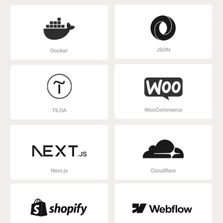
Что вы получите
после запуска веб-
сервиса в
Узбекистане
РАБОЧИЙ
ВЕБ-СЕРВИС