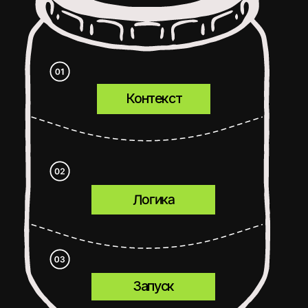
чтобы ваш продукт не только соответствовал
высоким стандартам, но и превосходил
ожидания. Для нас важно, чтобы каждая
функция и каждый элемент работали
безупречно.
РАЦИОНАЛЬНЫЙ ПОДХОД К БЮДЖЕТУ
Заботимся о бюджете вашего проекта.
Оптимизируем процессы, исключаем лишние
расходы и предлагаем решения, которые
максимально эффективны с точки зрения
затрат.