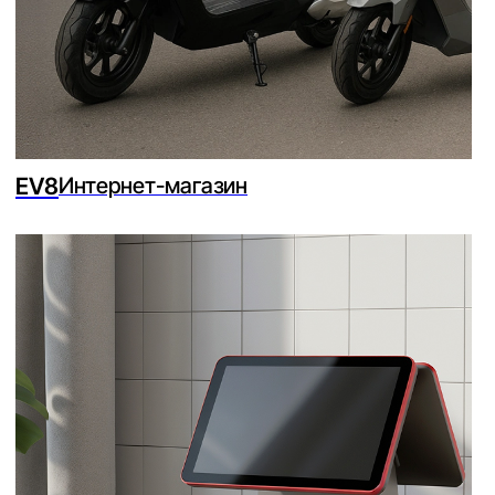
Проектируем логику сервиса: роли,
02
сценарии, статусы, экраны, данные и
интеграции с CRM, Telegram, платежами или
внутренними системами.
Создаём дизайн, разрабатываем frontend и
03
backend, подключаем интеграции,
тестируем сценарии и запускаем сервис в
работу.
Контекст