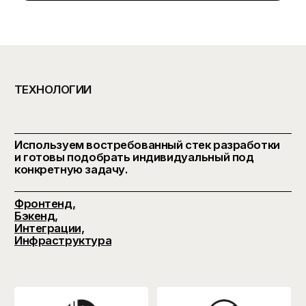
дизайн-концепции
Сложная структура страниц и
функциональных модулей
Каталог, e-commerce, личный
кабинет или сервисная логика
Интеграции с CRM, ERP, API,
оплатой и аналитикой
Тестирование, запуск и поддержка
после релиза
Срок: от 40 рабочих дней
Стоимость: от $6 000 / ~ 72 млн
сум
БИЗНЕС САЙТ
Брифинг и разбор
бизнес-задачи
Проработка структуры и UX-
прототипа
Индивидуальная дизайн-концепция
Дизайн ключевых и
внутренних страниц
Разработка на CMS
SEO-подготовка, аналитика и базовые
интеграции