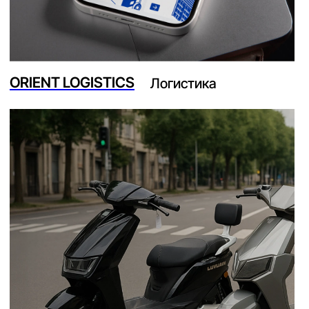
НАШ ПОДХОД
Сначала разбираем
задачу, пользователей и
процессы, а потом
собираем веб-сервис,
который помогает
бизнесу работать быстрее
Изучаем бизнес-задачу, пользователей,
01
процессы и ограничения. Определяем, кому
нужен сервис, какие действия он должен
закрывать и где будет приносить пользу
бизнесу в Узбекистане.