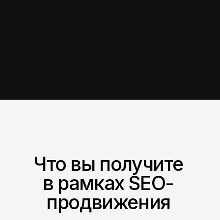
Какие коммерческие
факторы важны для
интернет-магазина?
Нужно ли делать SEO
на русском и
узбекском языках?
Сколько времени
нужно, чтобы SEO
интернет-магазина
начало давать
результат?