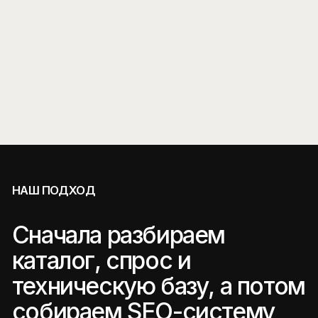
Построили системную SEO-модель
для СберУниверситета: от
технической базы до роста заявок
по образовательным программам.
Вывели fashion-бренд на
международные рынки, связав
SEO, Pinterest и Google Ads.