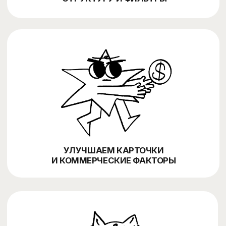
НАШ ПОДХОД
Сначала разбираем
каталог, спрос и
техническую базу, а потом
собираем SEO-систему
для роста трафика и
заказов в Узбекистане
Изучаем интернет-магазин, каталог,
01
категории, товары, конкурентов, текущие
позиции, органический трафик и
техническое состояние сайта. Смотрим,
что мешает индексации, видимости и
продажам из поиска.
Прорабатываем структуру каталога,
02
семантику, фильтрацию, посадочные