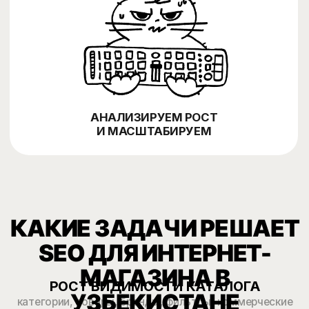
страницы, карточки товаров, коммерческие
факторы и внутреннюю перелинковку.
Закладываем основу для роста по
категориям, брендам и товарным запросам.
Внедряем технические правки,
03
оптимизируем страницы, усиливаем
контент, ссылки и аналитику. Отслеживаем
позиции, органический трафик, конверсию,
заказы и масштабируем рабочие
направления.
Контекст