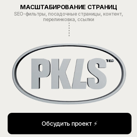
Настроили аналитику
и привели 400+ лидов
в месяц через SEO и рекламу
SEO для EdTech:
+25%
органического
трафика