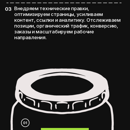
Почему нам
доверяют
продвижение
SEO интернет-
магазинов в
Узбекистане