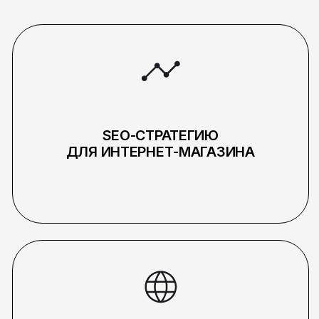
Какие метрики вы
отслеживаете в SEO
для интернет-
магазина?
INSTAGRAM
INFO@PICKLES.TEAM
TELEGRAM
BEHANCE
+998 (99) 497-05-98