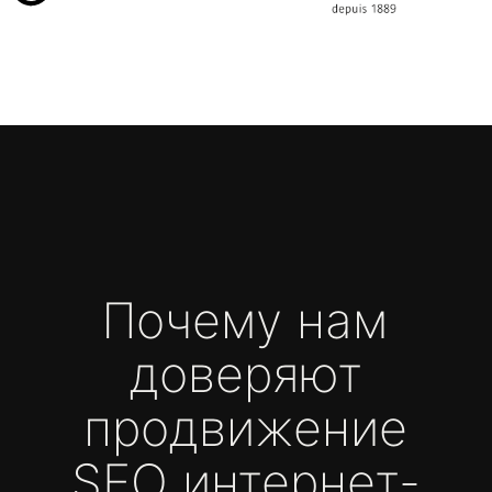
Строго придерживаемся установленных
дедлайнов. Чёткое управление проектами
и грамотное планирование позволяют нам
завершать работы точно в срок, сохраняя
высокое качество.
КАЧЕСТВО БЕЗ КОМПРОМИССОВ
Внимательно относимся к каждой детали,
чтобы ваш продукт не только соответствовал
высоким стандартам, но и превосходил
ожидания. Для нас важно, чтобы каждая
функция и каждый элемент работали
безупречно.
РАЦИОНАЛЬНЫЙ ПОДХОД К БЮДЖЕТУ
Заботимся о бюджете вашего проекта.
Оптимизируем процессы, исключаем лишние
расходы и предлагаем решения, которые
максимально эффективны с точки зрения
затрат.