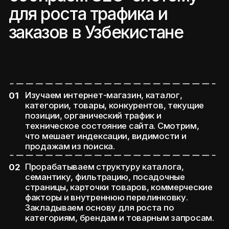
на 200%
Рост продаж за первый
квартал
посмотреть все кейсы 👀
Наши клиенты