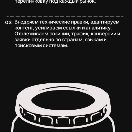
Наши клиенты
Почему нам
доверяют
международное
SEO для
компаний из