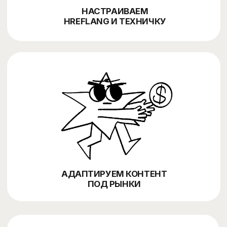
НАШ ПОДХОД
Сначала разбираем
рынки, языки и поисковый
спрос, а потом собираем
SEO-систему для роста
компании из Узбекистана
на локальном и
международных рынках
Изучаем бизнес, целевые страны, языки,
01
конкурентов, текущие позиции, органический
трафик и техническое состояние сайта.
Смотрим, где уже есть спрос и что мешает
росту в поиске.