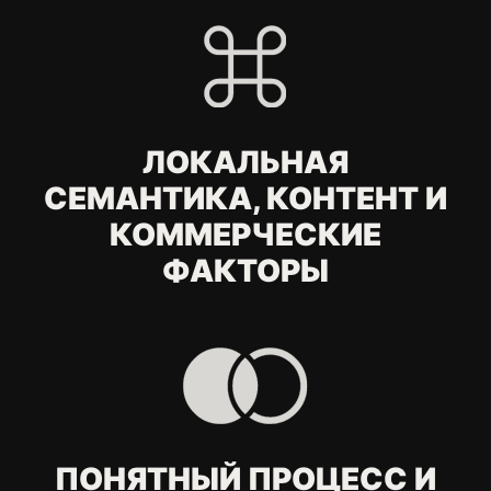
Узбекистана?
Когда компании из
Узбекистана нужно
международное
SEO?
Можно ли
продвигаться на
нескольких рынках с
одним сайтом?
Почему нельзя
просто перевести