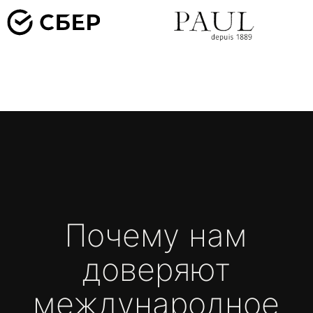
СОБЛЮДЕНИЕ СРОКОВ И УПРАВЛЕНИЕ ПРОЕКТОМ
Строго придерживаемся установленных
дедлайнов. Чёткое управление проектами
и грамотное планирование позволяют нам
завершать работы точно в срок, сохраняя высокое
качество.
КАЧЕСТВО БЕЗ КОМПРОМИССОВ
Внимательно относимся к каждой детали, чтобы
ваш продукт не только соответствовал высоким
стандартам, но и превосходил ожидания. Для нас
важно, чтобы каждая функция и каждый элемент
работали безупречно.
РАЦИОНАЛЬНЫЙ ПОДХОД К БЮДЖЕТУ
Заботимся о бюджете вашего проекта.
Оптимизируем процессы, исключаем лишние
расходы и предлагаем решения, которые
максимально эффективны с точки зрения затрат.