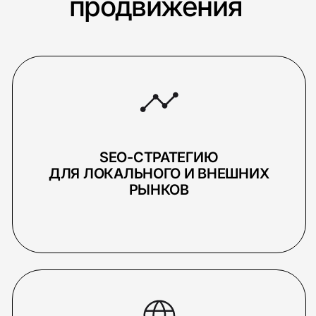
Какие метрики вы
отслеживаете в
международном
SEO?
INSTAGRAM
INFO@PICKLES.TEAM
TELEGRAM
BEHANCE
+998 (99) 497-05-98