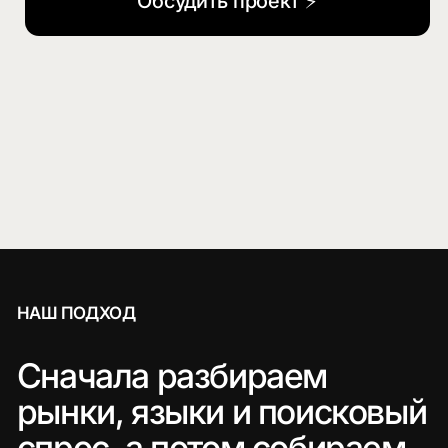
трафика
Построили системную SEO-модель
для СберУниверситета: от
технической базы до роста заявок по
образовательным программам.
Вывели fashion-бренд на