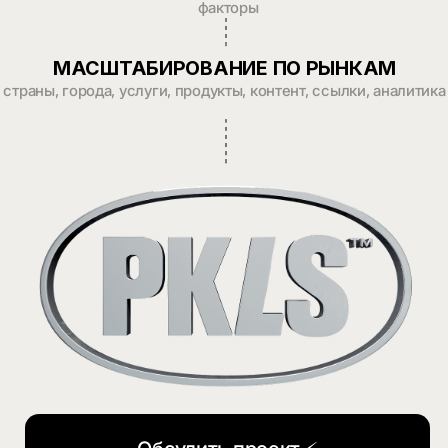
трафик за 6 месяцев
Настроили аналитику
и привели 400+ лидов в месяц
через SEO и рекламу
SEO для EdTech:
+25%
органического