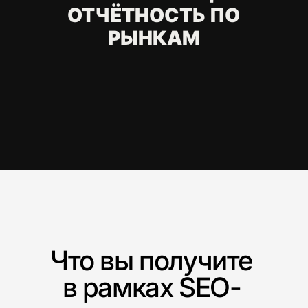
сайт на английский
или другой язык?
Что такое hreflang и
зачем он нужен?
Какие языки и рынки
можно продвигать?
Как понять, какая
структура сайта
нужна для
международного
SEO?