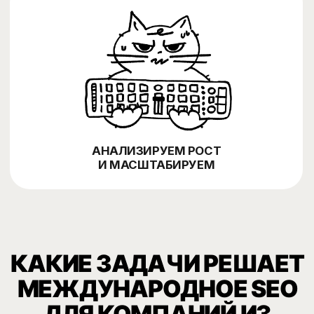
Прорабатываем структуру сайта, локальную
02
семантику, языковые версии, hreflang,
посадочные страницы, контент,
коммерческие факторы и внутреннюю
перелинковку под каждый рынок.
Внедряем технические правки, адаптируем
03
контент, усиливаем ссылки и аналитику.
Отслеживаем позиции, трафик, конверсии и
заявки отдельно по странам, языкам и
поисковым системам.
Контекст