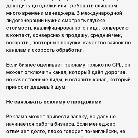
доходить до сделки или требовать слишком
много времени менеджера. В международной
лидогенерации нужно смотреть глубже:
стоимость квалифицированного лида, конверсию
в контакт, конверсию в продажу, средний чек,
возвраты, повторные покупки, качество заявок по
каналам и скорость обработки.
PICKLES TEAM
Если бизнес оценивает рекламу только по CPL, он
может отключить канал, который даёт дорогие,
Давай дружить!
но качественные лиды, и оставить канал, который
Мы делимся новостями, идеями
приносит дешёвый шум.
и историями, которые вдохновляют.
Никакого спама — только то, что
действительно интересно. Подпишись,
Не связывать рекламу с продажами
чтобы быть с нами на одной волне!
Реклама может привести заявку, но дальше
начинается работа бизнеса. Если менеджер
отвечает долго, плохо говорит по-английски, не