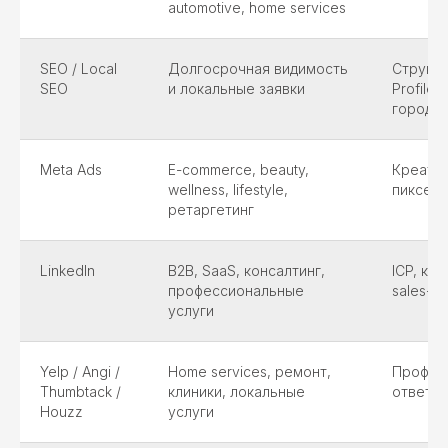
automotive, home services
SEO / Local
Долгосрочная видимость
Структу
SEO
и локальные заявки
Profile
города
Meta Ads
E-commerce, beauty,
Креатив
wellness, lifestyle,
пиксель
ретаргетинг
LinkedIn
B2B, SaaS, консалтинг,
ICP, ке
профессиональные
sales-п
услуги
Yelp / Angi /
Home services, ремонт,
Профиль
Thumbtack /
клиники, локальные
ответ, 
Houzz
услуги