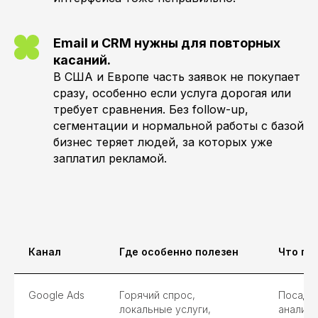
Email и CRM нужны для повторных
касаний.
В США и Европе часть заявок не покупает
сразу, особенно если услуга дорогая или
требует сравнения. Без follow-up,
сегментации и нормальной работы с базой
бизнес теряет людей, за которых уже
заплатил рекламой.
Канал
Где особенно полезен
Что по
Google Ads
Горячий спрос,
Посадоч
локальные услуги,
аналити