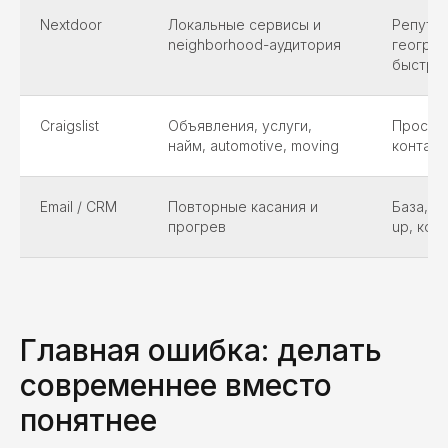
Nextdoor
Локальные сервисы и
Репутац
neighborhood-аудитория
географ
быстро
Craigslist
Объявления, услуги,
Просто
найм, automotive, moving
контакт
Email / CRM
Повторные касания и
База, с
прогрев
up, кон
Главная ошибка: делать
современнее вместо
понятнее