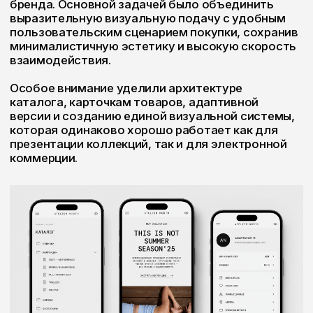
КОНЦЕПЦИЯ
В основу интерфейса легла идея спокойной
современной галереи, где одежда становится
главным элементом композиции. Минимальное
количество декоративных элементов помогает
сфокусировать внимание пользователя на
коллекциях, материалах и деталях изделий.
Интерфейс построен на модульной системе
компонентов. Благодаря этому страницы
каталога, коллекций и карточек товара остаются
визуально целостными и легко масштабируются
при появлении новых коллекций и категорий.