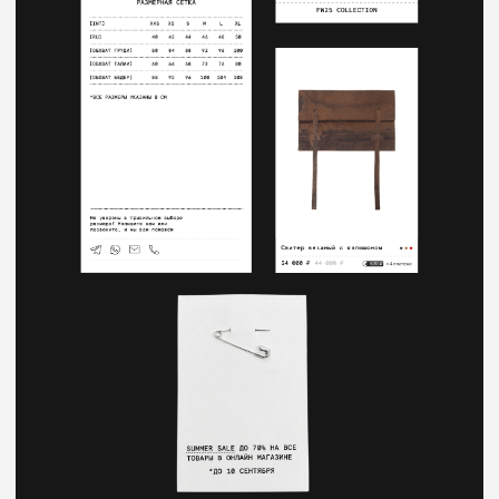
Все элементы интерфейса объединены единой
дизайн-системой. Использование
повторяющихся компонентов, лаконичной
типографики и крупных фотографий позволяет
сохранить узнаваемый визуальный стиль на всех
страницах интернет-магазина.