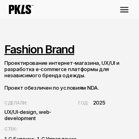
Fashion Brand
Проектирование интернет-магазина, UX/UI и
разработка e-commerce платформы для
независимого бренда одежды.
Проект обезличен по условиям NDA.
2025
СДЕЛАЛИ:
ГОД:
UX/UI-design, web-
development
СТЕК:
1-С Битрикс, 1-С Управление
торговлей, AMO CRM,
Unisender