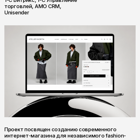
Проект посвящен созданию современного
интернет-магазина для независимого fashion-
бренда. Основной задачей было объединить
выразительную визуальную подачу с удобным
пользовательским сценарием покупки, сохранив
минималистичную эстетику и высокую скорость
взаимодействия.
Особое внимание уделили архитектуре
каталога, карточкам товаров, адаптивной
версии и созданию единой визуальной системы,
которая одинаково хорошо работает как для
презентации коллекций, так и для электронной
коммерции.