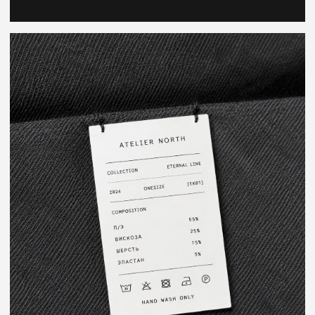
РАБОТЫ
Что сделали
• UX-исследование структуры интернет-магазина
• Проектирование пользовательских сценариев
• Разработка дизайн-системы
• Дизайн каталога и карточек товаров
• Адаптивная мобильная версия
• Разработка на 1С-Битрикс
• Интеграция с 1С
• Настройка CRM
• Email-маркетинг
• SEO-подготовка