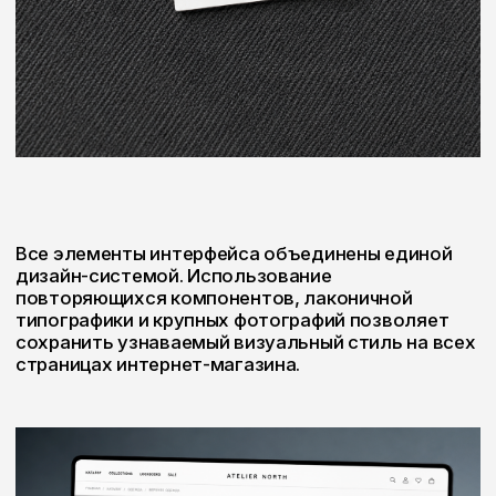
РЕЗУЛЬТАТЫ
• Скорость загрузки основных страниц
увеличилась более чем в 2 раза.
• Время поиска товара сократилось благодаря
новой структуре каталога.
• Полностью адаптирован процесс оформления
заказа для мобильных устройств.
• Создана масштабируемая платформа для
дальнейшего развития бренда.