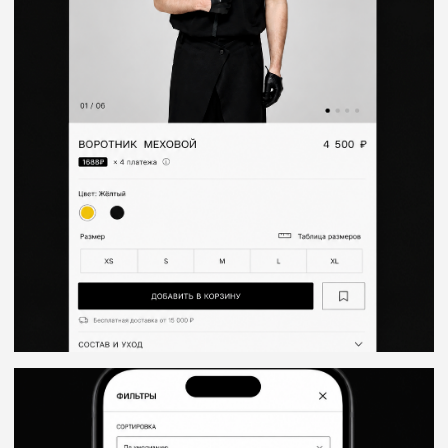
INSTAGRAM
INFO@PICKLES.TEAM
TELEGRAM
BEHANCE
+998 (99) 497-05-98 🇺🇿
+7 981 698 02 86 🇷🇺
PICK YOUR
2026 PICKLES.TEAM
OWN BRAND
(С) ALL RIGHTS RESERVED
Политика конфиденциальности