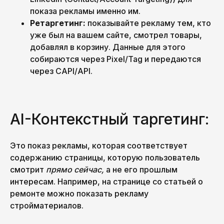
показа рекламы именно им.
Ретаргетинг:
показывайте рекламу тем, кто
уже был на вашем сайте, смотрел товары,
добавлял в корзину. Данные для этого
собираются через Pixel/Tag и передаются
через CAPI/API.
AI-Контекстный таргетинг:
PICKLES TEAM
Это показ рекламы, которая соответствует
содержанию страницы, которую пользователь
Давай дружить!
смотрит
прямо сейчас,
а не его прошлым
Мы делимся новостями, идеями
интересам. Например, на странице со статьей о
и историями, которые вдохновляют.
Никакого спама — только то, что
ремонте можно показать рекламу
действительно интересно. Подпишись,
стройматериалов.
чтобы быть с нами на одной волне!