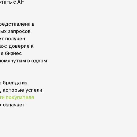
тать с AI-
редставлена в
вых запросов
ет получен
аж: доверие к
ше бизнес
упомянутым в одном
 бренда из
в, которые успели
ти покупателя
х означает