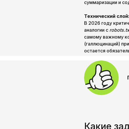
суммаризации и со
Технический слой:
В 2026 году крити
аналогии с
robots.tx
самому важному ко
(галлюцинаций) пр
остается обязатель
Какие за