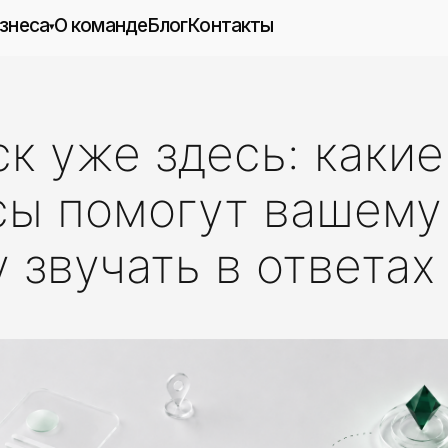
О команде
Блог
Контакты
▾
Международное привлечение
рс
клиентов
инговых
SEO-продвижение
SEO-аудит
ск уже здесь: какие
етинг
›
Продвижение в нейросетях
тивный
Контекстная реклама
сы помогут вашему
Таргетированная реклама
кации
Рекламный аудит
Продвижение приложений (ASO)
 звучать в ответах
отки