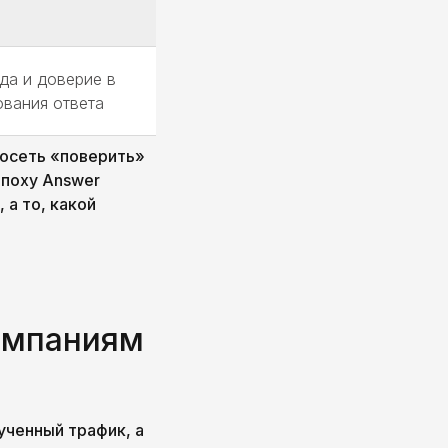
да и доверие в
вания ответа
росеть «поверить»
эпоху Answer
 а то, какой
омпаниям
ученный трафик, а