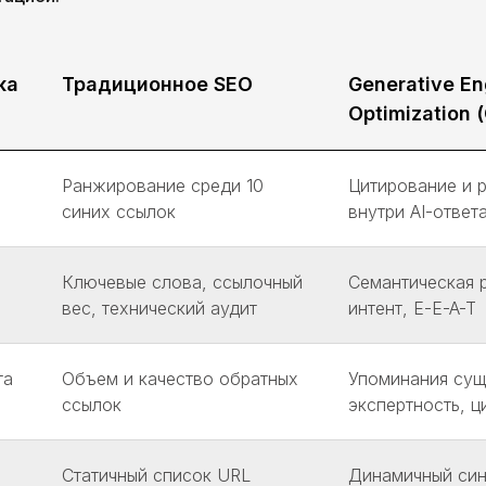
ка
Традиционное SEO
Generative En
Optimization 
Ранжирование среди 10
Цитирование и 
синих ссылок
внутри AI-ответ
Ключевые слова, ссылочный
Семантическая 
вес, технический аудит
интент, E-E-A-T
та
Объем и качество обратных
Упоминания сущ
ссылок
экспертность, ц
Статичный список URL
Динамичный син