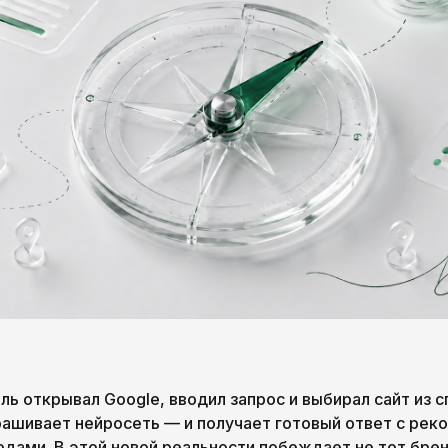
ь открывал Google, вводил запрос и выбирал сайт из с
рашивает нейросеть — и получает готовый ответ с рек
одами. В этой новой реальности побеждает не тот бре