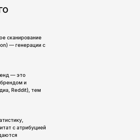
го
ое сканирование
ion) — генерации с
ренд — это
 брендом и
иа, Reddit), тем
атистику,
итат с атрибуцией
ддаются