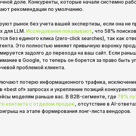
чной доле. Конкуренты, которые начали системно рабо
ают рекомендации по умолчанию.
руют рынок без учета вашей экспертизы, если она не п
х для LLM.
Исследования показывают
, что 58% поиско
ся без единого клика (zero-click searches), так как отв
тента. Это полностью меняет привычную воронку прод
мируется задолго до перехода на ваш сайт. Если рань
имание в Google, то теперь он борется за право быть 
чевой проблемой клиента.
лючают потерю информационного трафика, исключение
в «best of» запросах и укрепление позиций конкуренто
ейсы моделям раньше вас. В B2B-сегменте, где
78% пу
го контакта с отделом продаж
, отсутствие в AI-ответа
оигрыш на этапе формирования лонг-листа вендоров.