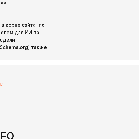
ия.
в корне сайта (по
телем для ИИ по
модели
(Schema.org) также
е
GEO