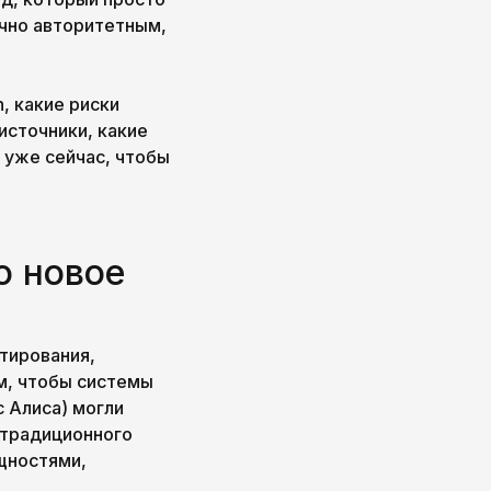
очно авторитетным,
, какие риски
источники, какие
 уже сейчас, чтобы
о новое
атирования,
м, чтобы системы
с Алиса) могли
т традиционного
щностями,