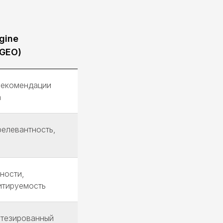
gine
(GEO)
рекомендации
а
релевантность,
ности,
итируемость
тезированный