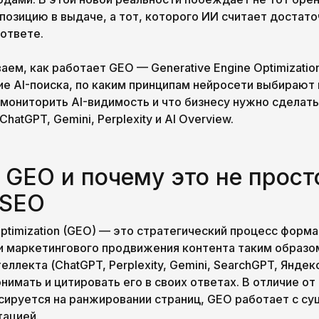
позицию в выдаче, а тот, которого ИИ считает достат
 ответе.
аем, как работает GEO — Generative Engine Optimization
ие AI-поиска, по каким принципам нейросети выбирают 
мониторить AI-видимость и что бизнесу нужно сделать
hatGPT, Gemini, Perplexity и AI Overview.
 GEO и почему это не прост
 SEO
Optimization (GEO) — это стратегический процесс форм
и маркетингового продвижения контента таким образо
еллекта (ChatGPT, Perplexity, Gemini, SearchGPT, Яндек
онимать и цитировать его в своих ответах. В отличие о
сируется на ранжировании страниц, GEO работает с су
тацией.