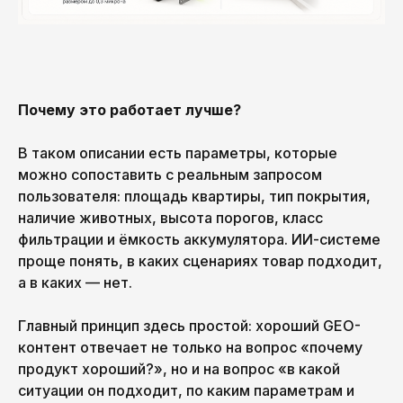
Почему это работает лучше?
В таком описании есть параметры, которые
можно сопоставить с реальным запросом
INSTAGRAM
INFO@PICKLES.TEAM
пользователя: площадь квартиры, тип покрытия,
наличие животных, высота порогов, класс
TELEGRAM
BEHANCE
фильтрации и ёмкость аккумулятора. ИИ-системе
проще понять, в каких сценариях товар подходит,
+998 (99) 497-05-98 🇺🇿
+7 981 698 02 86 🇷🇺
а в каких — нет.
PICK YOUR
2026 PICKLES.TEAM
Главный принцип здесь простой: хороший GEO-
OWN BRAND
(С) ALL RIGHTS RESERVED
контент отвечает не только на вопрос «почему
продукт хороший?», но и на вопрос «в какой
ситуации он подходит, по каким параметрам и