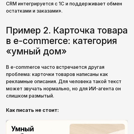
Мы делимся новостями, идеями
CRM интегрируется с 1С и поддерживает обмен
и историями, которые вдохновляют.
остатками и заказами».
Никакого спама — только то, что
действительно интересно. Подпишись,
чтобы быть с нами на одной волне!
Пример 2. Карточка товара
в e-commerce: категория
«умный дом»
В e-commerce часто встречается другая
проблема: карточки товаров написаны как
Ваша почта
рекламные описания. Для человека такой текст
может звучать нормально, но для ИИ-агента он
слишком размытый.
Как писать не стоит:
Подписаться на рассылку