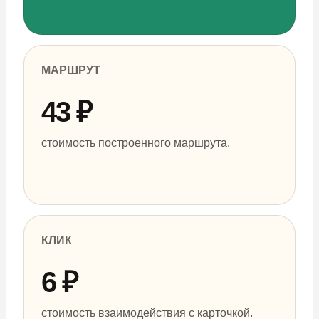
МАРШРУТ
43 ₽
INSTAGRAM
INFO@PICKLES.TEAM
TELEGRAM
BEHANCE
стоимость построенного маршрута.
+998 (99) 497-05-98 🇺🇿
+7 981 698 02 86 🇷🇺
PICK YOUR
2026 PICKLES.TEAM
OWN BRAND
(С) ALL RIGHTS RESERVED
КЛИК
6 ₽
стоимость взаимодействия с карточкой.