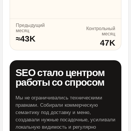
Предыдущий
Контрольный
месяц
месяц
≈43K
47K
SEO стало центром
работы со спросом
Мы не ограничивались техническими
правками. Собирали коммерческую
семантику под доставку и меню,
создавали нужные посадочные, усиливали
локальную видимость и регулярно