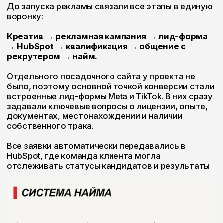
ставке за милю и потенциальном доходе;
количестве миль в неделю;
отсутствии принудительного
диспетчинга;
прозрачной системе выплат;
состоянии и оснащении траков;
скорости оформления и выхода на работу.
Параллельно запускали кампании для owner-
operators, company drivers и локальных
специалистов.
ВЫШЛИ НА СТАБИЛЬНЫЙ ПОТОК
КАНДИДАТОВ
Рекламные кампании приносили более 200
заявок в месяц. После проверки документов,
опыта и остальных требований в работу
передавали более 70 квалифицированных
кандидатов.