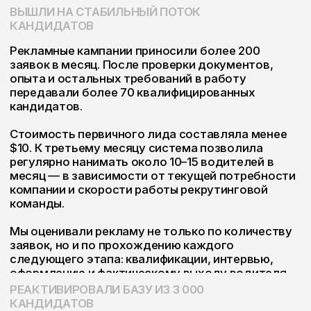
Лучше всего работали ролики в естественном
UGC-формате: водитель самостоятельно
рассказывал о своём опыте, доходе, маршрутах,
взаимодействии с диспетчером и повседневной
жизни в дороге.
Контент-план строился вокруг нескольких
направлений:
жизнь водителя изнутри;
условия работы и заработок;
ответы диспетчеров на частые вопросы;
обзоры траков;
полезная информация о документах и
трудоустройстве;
истории сотрудников;
лёгкие трендовые и развлекательные
ролики.
Так социальные сети выполняли сразу две
функции: формировали доверие к работодателю
и помогали привлекать новых кандидатов.
ЗАПУСТИЛИ СОЦИАЛЬНЫЕ СЕТИ С НУЛЯ
Аккаунты компании развивали в Instagram, TikTok