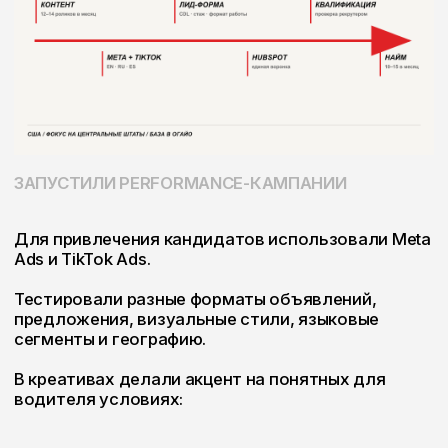
Стоимость первичного лида составляла менее
$10. К третьему месяцу система позволила
регулярно нанимать около 10–15 водителей в
месяц — в зависимости от текущей потребности
компании и скорости работы рекрутинговой
команды.
Мы оценивали рекламу не только по количеству
заявок, но и по прохождению каждого
следующего этапа: квалификации, интервью,
оформлению и фактическому выходу водителя.
РЕАКТИВИРОВАЛИ БАЗУ ИЗ 3 000
КАНДИДАТОВ
Дополнительным источником обращений стала
накопленная база почти из 3 000 кандидатов.
Перед запуском мы очистили и
систематизировали данные, разделили контакты
по релевантности и подготовили сценарии
повторной коммуникации. После этого
запустили SMS-прогрев с предложением
актуальных условий работы.
Так компания смогла повторно обратиться к
кандидатам, которые уже проявляли интерес, но
по разным причинам не дошли до
трудоустройства.