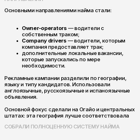
Все заявки автоматически передавались в
HubSpot, где команда клиента могла
отслеживать статусы кандидатов и результаты
обработки.
ЗАПУСТИЛИ PERFORMANCE-КАМПАНИИ
Для привлечения кандидатов использовали Meta
Ads и TikTok Ads.
Тестировали разные форматы объявлений,
предложения, визуальные стили, языковые
сегменты и географию.
В креативах делали акцент на понятных для
водителя условиях: