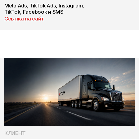
КЛИЕНТ
Premier Trucking Group — американская
транспортная компания с операционными
офисами в Огайо и Ташкенте. На момент начала
работы в автопарке было более 100 траков, а
количество заказов позволяло продолжать
расширение бизнеса.
Главным ограничением роста стал не спрос на
грузоперевозки, а нехватка водителей. Компании
требовался постоянный поток кандидатов,
которые соответствовали требованиям и могли
быстро выйти на работу.
БИЗНЕС-ЗАДАЧА
Перед нами стояла задача выстроить систему,
которая позволит ежемесячно нанимать 10–15
водителей и поддерживать комплектность
автопарка.