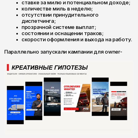
ВЫСТРОИЛИ РАСПРЕДЕЛЁННЫЙ КОНТЕНТ-
ПРОДАКШН
Контент создавался сразу в двух странах. Часть
материалов снимали в офисе компании в
Ташкенте, а съёмки с водителями и траками
проводили в Огайо через локального оператора
по разработанным нами сценариям и
техническим заданиям.
В среднем проводили одну-две съёмки в месяц и
выпускали 12–14 коротких роликов.
Это позволило регулярно создавать контент без
постоянных перелётов и при этом показывать
настоящих сотрудников, технику и рабочие
процессы компании в США.
СДЕЛАЛИ ВОДИТЕЛЕЙ ГЛАВНЫМИ ГЕРОЯМИ
КОНТЕНТА