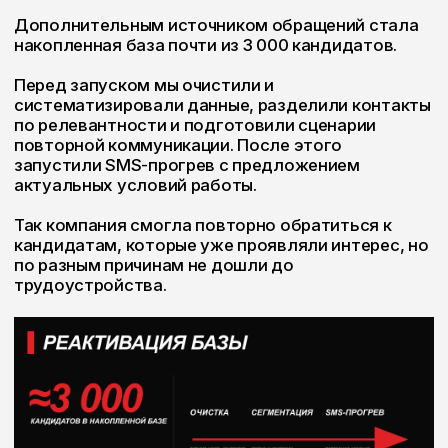
и Facebook. За время работы органически
набрали первые 500 подписчиков и получили
более 200 000 охвата.
Постепенно через социальные сети начали
поступать обращения от водителей без
дополнительного рекламного контакта. Контент
стал самостоятельной частью воронки найма и
усиливал результат performance-кампаний.
РЕЗУЛЬТАТ
Вместо отдельных рекламных запусков
компания получила связанную систему
привлечения и обработки кандидатов:
более
200 заявок в месяц
;
более
70 квалифицированных
кандидатов в месяц
;
стоимость лида
менее $10
;
около
10–15 нанятых водителей в месяц
;
реактивированная база из
≈3 000
кандидатов
;
12–14 видеороликов ежемесячно
;
первые
500 органических подписчиков
;
более
200 000 охвата
в социальных
сетях;
первые кандидаты, пришедшие через
органический контент.