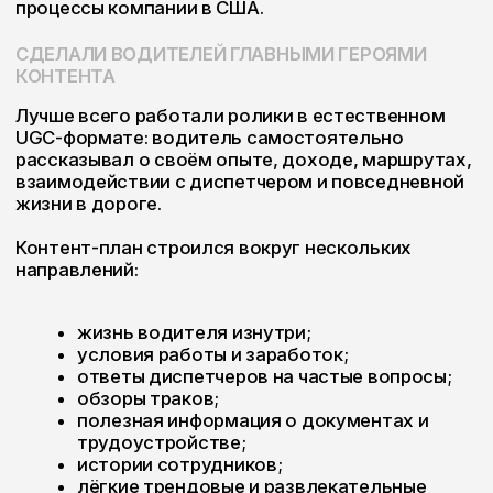
INSTAGRAM
INFO@PICKLES.TEAM
TELEGRAM
BEHANCE
+998 (99) 497-05-98 🇺🇿
+7 981 698 02 86 🇷🇺
PICK YOUR
2026 PICKLES.TEAM
OWN BRAND
(С) ALL RIGHTS RESERVED
Политика конфиденциальности