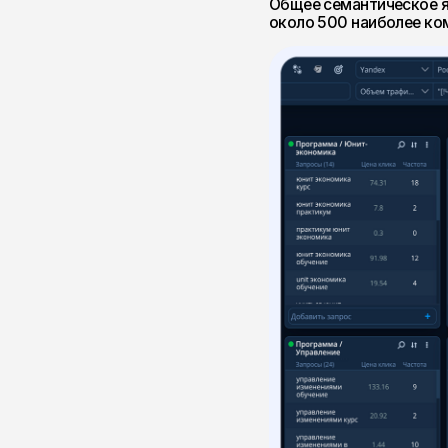
Шаг 3. Сфокусировались
Одним из ключевых решений пр
общего роста трафика.
Основной потенциал находился
оптимизировали более 3
доработали структуру ст
переписали метатеги и за
распределили запросы м
подготовили рекомендац
учли корпоративные треб
В результате страницы програ
работать как коммерческие п