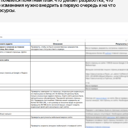
мантику и структуру
тура сайта не полностью соответствовала логике поискового
ли семантику и связали ее с конкретными образовательными
ли масштабное семантическое ядро;