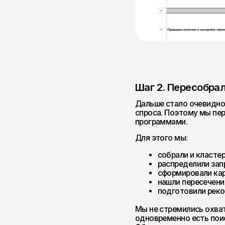
распределили запросы 
сформировали карту рел
нашли пересечения и не
подготовили рекомендац
Мы не стремились охватить вс
одновременно есть поисковый 
Общее семантическое ядро вкл
около 500 наиболее коммерчес