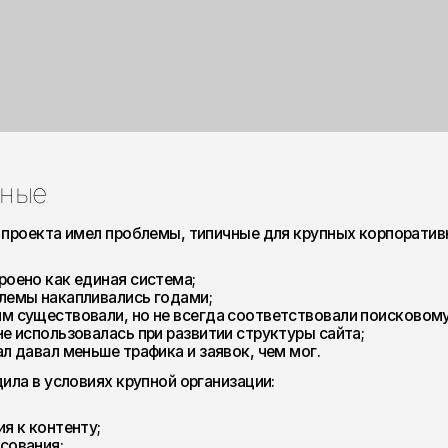
а имел проблемы, типичные для крупных корпоративных платформ:
ак единая система;
акапливались годами;
твовали, но не всегда соответствовали поисковому спросу;
льзовалась при развитии структуры сайта;
 меньше трафика и заявок, чем мог.
словиях крупной организации:
тенту;
я;
зработки;
кольких команд.
ыло быстро внедрить десятки изменений и ждать
е решение требовало проверки, согласования и
уктуру сайта.