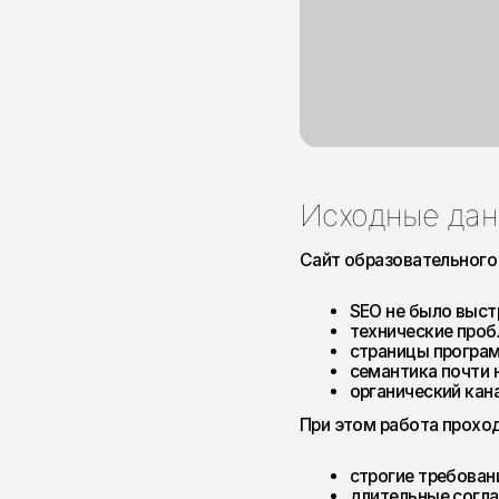
Исходные данные
Сайт образовательного проект
SEO не было выстроено к
технические проблемы н
страницы программ сущес
семантика почти не испо
органический канал давал
При этом работа проходила в у
строгие требования к кон
длительные согласовани
ограниченные ресурсы ра
параллельная работа нес
Это был проект, где нельзя б
мгновенного результата. Любо
оценки влияния на текущую стр