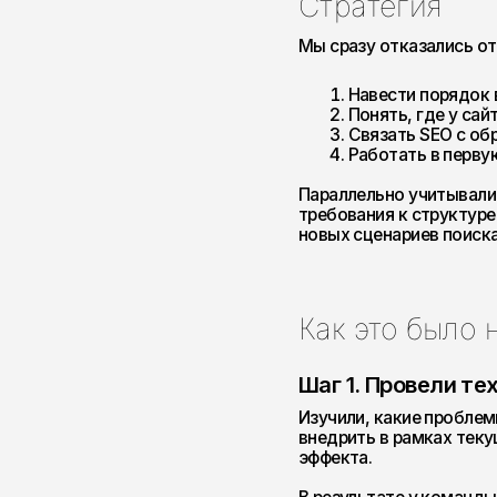
Как это было на п
Шаг 1. Провели техниче
Изучили, какие проблемы меша
внедрить в рамках текущей пл
эффекта.
В результате у команды появил
берем на себя мы, какие измен
пока не стоит тратить ресурсы