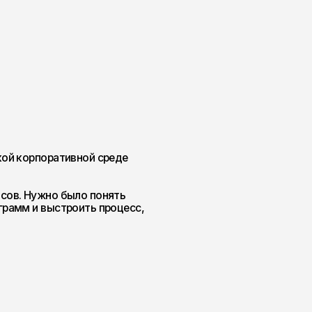
вной среде
ло понять
оить процесс,
но, поэтому
ной выдачи и