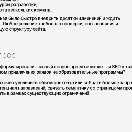
с
ировали главный вопрос проекта: может ли SEO в такой корпорати
влечения заявок на образовательные программы?
увеличить объем контента или собрать больше запросов. Нужно бы
 направлений, связать семантику со страницами программ и выстр
амках существующих ограничений.
делать всё сразу». Вместо этого выбрали поэтапную модель:
ческой базе
ь реальный поисковый спрос
ельными программами, а не только с блогом
ь с тем, что влияет на трафик и заявки
ния в поисковой выдаче. Классического SEO уже было недостаточ
тенту сразу формировали с учетом нейросетевых ответов, расширен