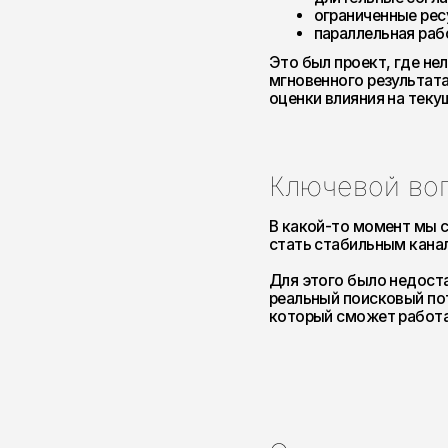
Ключевой вопро
В какой-то момент мы сформул
стать стабильным каналом при
Для этого было недостаточно 
реальный поисковый потенциал
который сможет работать в р
Стратегия
Мы сразу отказались от идеи «
Навести порядок в техни
Понять, где у сайта ест
Связать SEO с образоват
Работать в первую очеред
Параллельно учитывали измене
требования к структуре и кон
новых сценариев поиска.