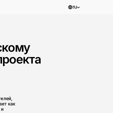
ru
у
кта