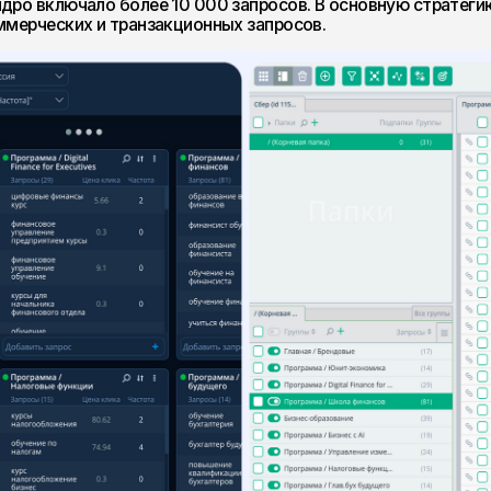
 на программах, а не на блоге
оекта стал отказ от наращивания блога ради
 в страницах образовательных программ. За время работы мы:
0 образовательных программ;
раниц;
головки;
ежду посадочными страницами;
ии по содержанию;
ования и длительный цикл согласований.
мм стали точнее соответствовать поисковому спросу и лучше
осадочные.