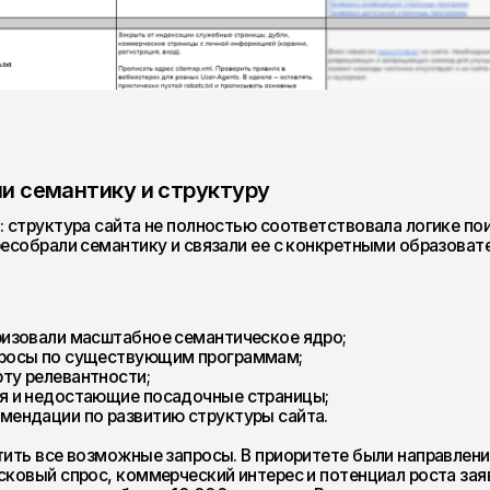
по существующим программам;
евантности;
достающие посадочные страницы;
ии по развитию структуры сайта.
е возможные запросы. В приоритете были направления, где
спрос, коммерческий интерес и потенциал роста заявок.
ючало более 10 000 запросов. В основную стратегию вошли
ких и транзакционных запросов.