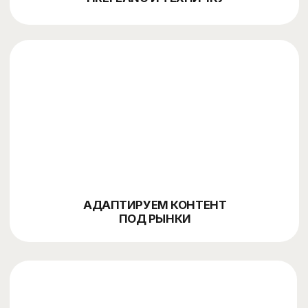
НАШ ПОДХОД
Сначала разбираем рынки,
языки и поисковый спрос,
а потом собираем SEO-
систему для роста
органики в разных странах
Изучаем бизнес, целевые страны, языки,
01
конкурентов, текущие позиции,
органический трафик и техническое
состояние сайта. Смотрим, где есть спрос
и что мешает росту в международном
поиске.
Прорабатываем структуру сайта,
02
локальную семантику, языковые версии,