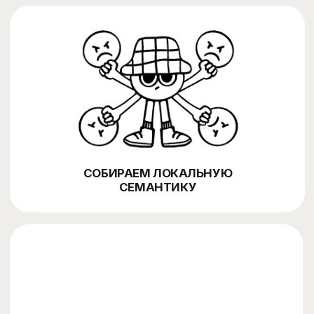
КАКИЕ ЗАДАЧИ РЕШАЕТ
МЕЖДУНАРОДНОЕ SEO
РОСТ ВИДИМОСТИ ПО СТРАНАМ
рынки, языки, регионы, локальные запросы
КОРРЕКТНАЯ ИНДЕКСАЦИЯ
страны, языковые версии, посадочные страницы,
небрендовые запросы
ОРГАНИЧЕСКИЙ ТРАФИК
hreflang, canonical, sitemap, дубли, структура URL
БОЛЬШЕ ЗАЯВОК ИЗ СТРАН
формы, обращения, лиды, продажи, конверсия по
странам
ЛОКАЛИЗАЦИЯ ПОД АУДИТОРИЮ
язык, контент, офферы, доверие, кейсы,
коммерческие факторы