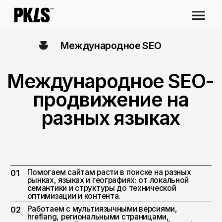
Международное SEO
Международное SEO-
продвижение на
разных языках
Помогаем сайтам расти в поиске на разных
01
рынках, языках и географиях: от локальной
семантики и структуры до технической
оптимизации и контента.
Работаем с мультиязычными версиями,
02
hreflang, региональными страницами,
локализацией, ссылками и аналитикой, чтобы
SEO приводило трафик и заявки из нужных
стран.
Оставить заявку ⚡
Бесплатный аудит