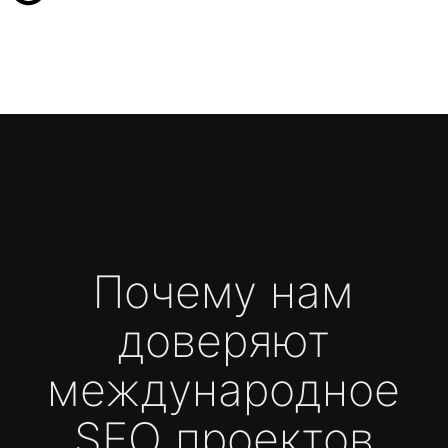
Строго придерживаемся установленных
дедлайнов. Чёткое управление проектами
и грамотное планирование позволяют нам
завершать работы точно в срок, сохраняя
высокое качество.
КАЧЕСТВО БЕЗ КОМПРОМИССОВ
Внимательно относимся к каждой детали,
чтобы ваш продукт не только соответствовал
высоким стандартам, но и превосходил
ожидания. Для нас важно, чтобы каждая
функция и каждый элемент работали
безупречно.
РАЦИОНАЛЬНЫЙ ПОДХОД К БЮДЖЕТУ
Заботимся о бюджете вашего проекта.
Оптимизируем процессы, исключаем лишние
расходы и предлагаем решения, которые
максимально эффективны с точки зрения
затрат.