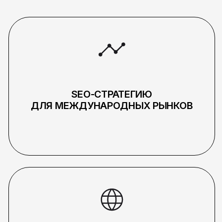
Вы можете
доработать сайт под
международный
трафик?
Как вы оцениваете
эффективность
международного
продвижения?
Можно ли сначала
протестировать один
рынок?