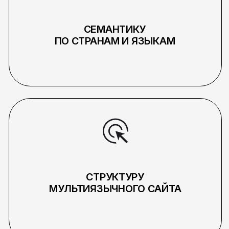
INSTAGRAM
INFO@PICKLES.TEAM
TELEGRAM
BEHANCE
+998 (99) 497-05-98 🇺🇿
+7 981 698 02 86 🇷🇺
PICK YOUR
2026 PICKLES.TEAM
OWN BRAND
(С) ALL RIGHTS RESERVED
Политика конфиденциальности