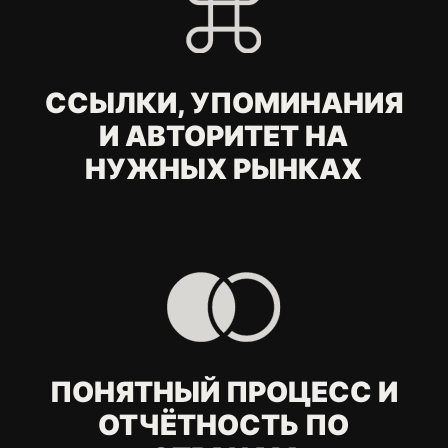
рынками вы
работаете?
Какие рекламные
каналы вы
используете для
международного
продвижения?
Вы только запускаете
рекламу или
помогаете со
стратегией выхода
на рынок?