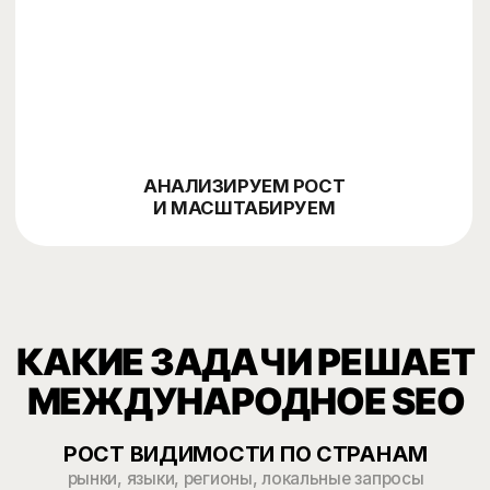
hreflang, посадочные страницы, контент,
коммерческие факторы и внутреннюю
перелинковку под каждый рынок.
Внедряем технические правки, адаптируем
03
контент, усиливаем ссылки и аналитику.
Отслеживаем позиции, трафик, конверсии и
заявки отдельно по странам, языкам и
поисковым системам.
Контекст