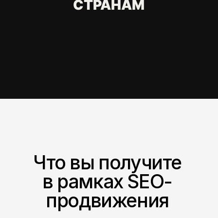
Нужно ли
адаптировать сайт и
оффер под новую
страну?
С каким бюджетом
можно запускать
международную
лидогенерацию?
Через сколько можно
получить первые
заявки?