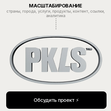
Настроили аналитику
и привели 400+ лидов
в месяц через SEO и рекламу
SEO для EdTech:
+25%
органического
трафика